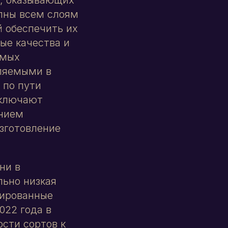
упны всем слоям
 обеспечить их
ые качества и
амых
бляемыми в
 по пути
сключают
анием
изготовление
ни в
ьно низкая
тированные
022 года в
сти сортов к