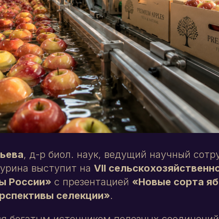
ьева
, д-р биол. наук, ведущий научный сот
чурина выступит на
VII сельскохозяйствен
ы России»
с презентацией
«Новые сорта яб
рспективы селекции»
.
ся богатым источником полезных соединени