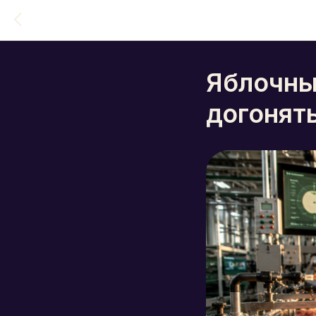
Яблочны
догонять