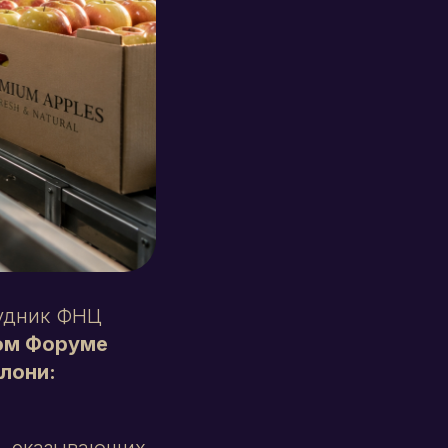
рудник ФНЦ
ном Форуме
лони:
й, оказывающих