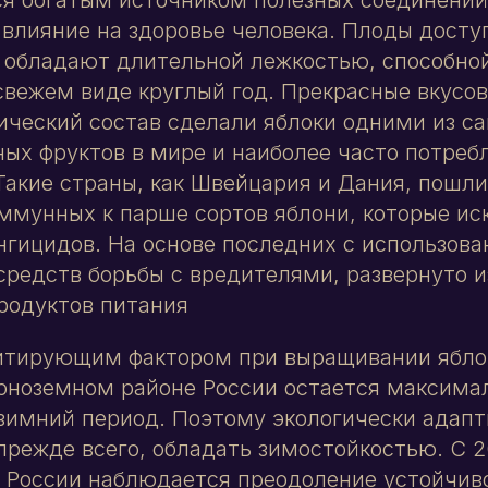
влияние на здоровье человека. Плоды дост
 обладают длительной лежкостью, способной
свежем виде круглый год. Прекрасные вкусов
ческий состав сделали яблоки одними из с
ых фруктов в мире и наиболее часто потре
Такие страны, как Швейцария и Дания, пошли
ммунных к парше сортов яблони, которые и
гицидов. На основе последних с использов
средств борьбы с вредителями, развернуто 
родуктов питания
тирующим фактором при выращивании ябло
рноземном районе России остается максимал
зимний период. Поэтому экологически адап
прежде всего, обладать зимостойкостью. С 2
 России наблюдается преодоление устойчиво