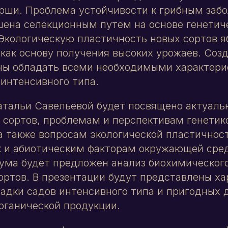
рши. Проблема устойчивости к грибным заб
ена селекционным путем на основе генетич
Экологическую пластичность новых сортов 
как основу получения высоких урожаев. Соз
ны обладать всеми необходимыми характери
 интенсивного типа.
атальи Савельевой будет посвящено актуал
 сортов, проблемам и перспективам генетик
а также вопросам экологической пластичнос
 к и абиотическим факторам окружающей ср
ума будет предложен анализ биохимического
ортов. В презентации будут представлены х
ладки садов интенсивного типа и пригодных 
рганической продукции.