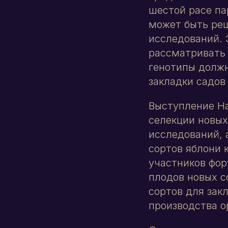
шестой расе па
может быть реш
исследований. 
рассматривать 
генотипы долж
закладки садов
Выступление Н
селекции новых
исследований, 
сортов яблони
участников фор
плодов новых с
сортов для зак
производства о