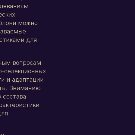
олеваниям
еских
яблони можно
даваемые
стиками для
ьным вопросам
о-селекционных
ти и адаптации
еды. Вниманию
 состава
арактеристики
для