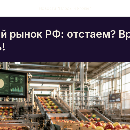
Новости "Плоды и Ягоды"
й рынок РФ: отстаем? В
!