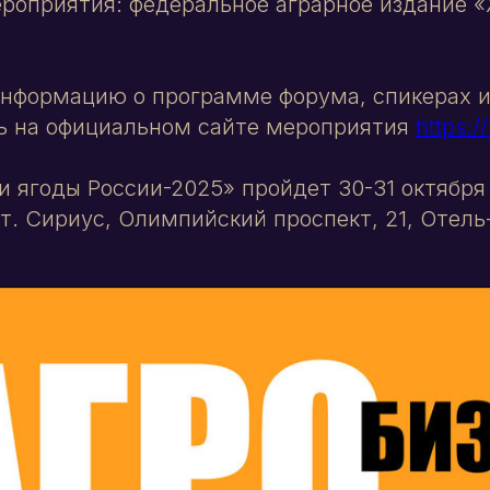
роприятия: федеральное аграрное издание 
нформацию о программе форума, спикерах и
ь на официальном сайте мероприятия
https://
 ягоды России-2025» пройдет 30-31 октября 
гт. Сириус, Олимпийский проспект, 21, Отель